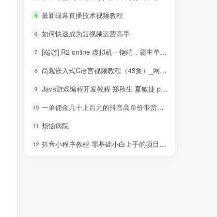
最新绿幕直播技术视频教程
5
如何快速成为短视频运营高手
6
[端游] R2 online 虚拟机一键端，霸主单机版
7
尚观嵌入式C语言视频教程（43集）_网络营销教程
8
Java游戏编程开发教程 郑秋生 夏敏捷 pdf_游戏开发教程
9
一单佣金几十上百元的抖音高单价带货项目，核心套路月入几十万（共3节）
10
烦恼病院
11
抖音小程序教程-零基础小白上手的项目，当天做当天赚钱
12