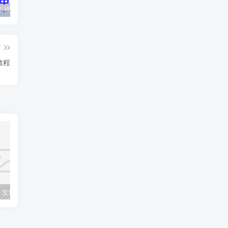
最新抖音影视号被评级申诉方法视频教程
惊天动地EP8_2021_VBOX双虚拟机单机版 win10可玩
孙悟空、猪悟能和沙悟净的真实身份
篇
教程
Unity 3.x游戏开发经典教程 PDF_游戏开发教程
Cocos2d-x实战：JS卷——Cocos2d-JS开发_游戏开发教程