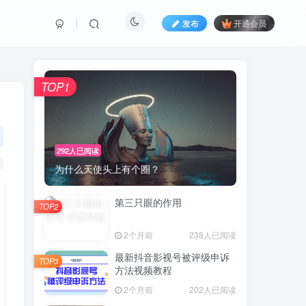
发布
开通会员
TOP1
292人已阅读
为什么天使头上有个圈？
第三只眼的作用
TOP2
2个月前
238人已阅读
最新抖音影视号被评级申诉
TOP3
方法视频教程
2个月前
202人已阅读