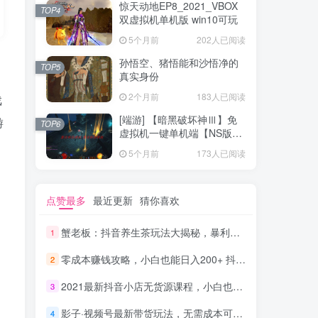
惊天动地EP8_2021_VBOX
TOP4
双虚拟机单机版 win10可玩
5个月前
202人已阅读
孙悟空、猪悟能和沙悟净的
TOP5
真实身份
2个月前
183人已阅读
戏
[端游] 【暗黑破坏神Ⅲ】免
游
TOP6
虚拟机一键单机端【NS版
+PC版】
5个月前
173人已阅读
点赞最多
最近更新
猜你喜欢
蟹老板：抖音养生茶玩法大揭秘，暴利躺赚项目
1
零成本赚钱攻略，小白也能日入200+ 抖音项目大合集
2
2021最新抖音小店无货源课程，小白也能学会做抖店，轻松月入过万
3
影子·视频号最新带货玩法，无需成本可直接操作
4