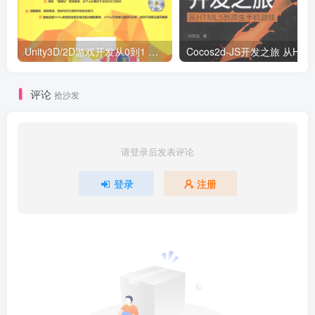
Unity3D/2D游戏开发从0到1 （刘国柱著） 完整版_游戏开发教程
Co
评论
抢沙发
请登录后发表评论
登录
注册