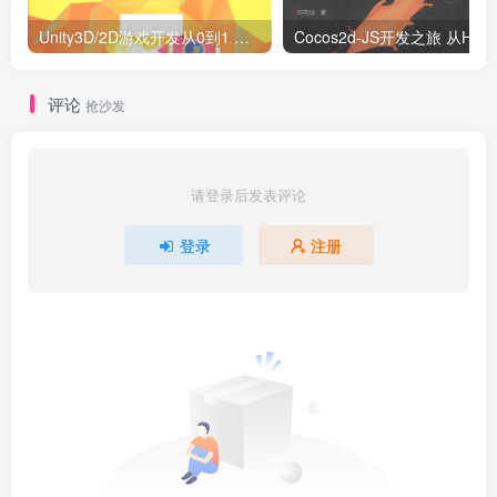
Unity3D/2D游戏开发从0到1 （刘国柱著） 完整版_游戏开发教程
Co
评论
抢沙发
请登录后发表评论
登录
注册