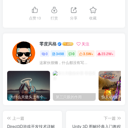
点赞
13
打赏
分享
收藏
零度风格
关注
0
3498
0
3.5W+
23.2W+
这家伙很懒，什么都没有写...
为什么天使头上有个圈？
第三只眼的作用
上一篇
下一篇
Direct3D游戏开发技术详解
Unity 3D 图解经典入门教程