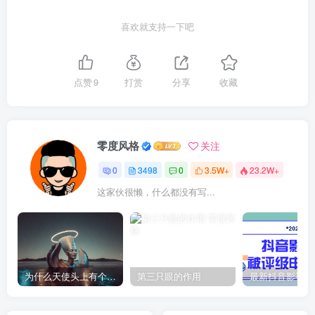
喜欢就支持一下吧
点赞
9
打赏
分享
收藏
零度风格
关注
0
3498
0
3.5W+
23.2W+
这家伙很懒，什么都没有写...
为什么天使头上有个圈？
第三只眼的作用