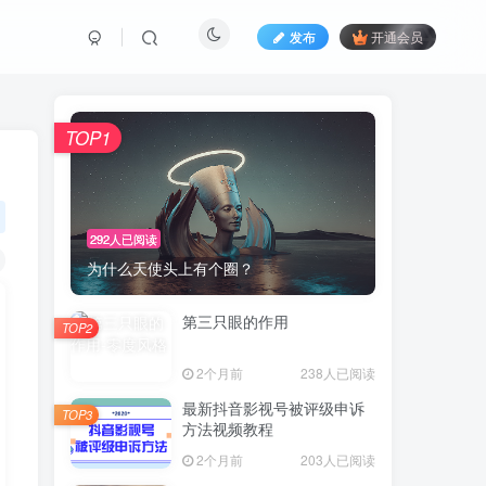
发布
开通会员
TOP1
292人已阅读
为什么天使头上有个圈？
第三只眼的作用
TOP2
2个月前
238人已阅读
最新抖音影视号被评级申诉
TOP3
方法视频教程
2个月前
203人已阅读