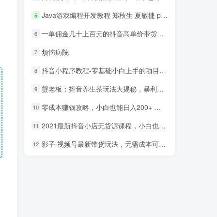
Java游戏编程开发教程 郑秋生 夏敏捷 pdf_游戏开发教程
5
一单佣金几十上百元的抖音高单价带货项目，核心套路月入几十万（共3节）
6
烦恼病院
7
抖音小程序教程-零基础小白上手的项目，当天做当天赚钱
8
蟹老板：抖音养生茶玩法大揭秘，暴利躺赚项目
9
零成本赚钱攻略，小白也能日入200+ 抖音项目大合集
10
2021最新抖音小店无货源课程，小白也能学会做抖店，轻松月入过万
11
影子·视频号最新带货玩法，无需成本可直接操作
12