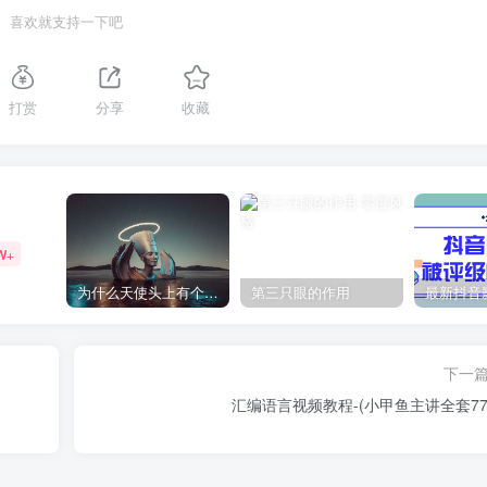
喜欢就支持一下吧
打赏
分享
收藏
W+
为什么天使头上有个圈？
第三只眼的作用
下一
汇编语言视频教程-(小甲鱼主讲全套77