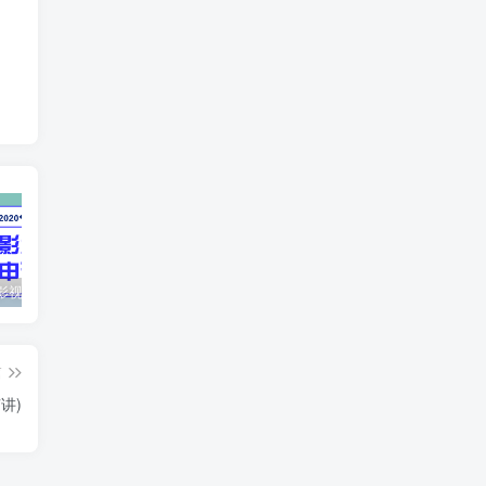
最新抖音影视号被评级申诉方法视频教程
惊天动地EP8_2021_VBOX双虚拟机单机版 win10可玩
孙悟空、猪悟能和沙悟净的真实身份
篇
讲)