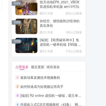
惊天动地EP8_2021_VBOX
TOP4
双虚拟机单机版 win10可玩
5个月前
202人已阅读
孙悟空、猪悟能和沙悟净的
TOP5
真实身份
2个月前
183人已阅读
[端游] 【暗黑破坏神Ⅲ】免
TOP6
虚拟机一键单机端【NS版
+PC版】
5个月前
173人已阅读
点赞最多
最近更新
猜你喜欢
最新绿幕直播技术视频教程
1
如何快速成为短视频运营高手
2
[端游] R2 online 虚拟机一键端，霸主单机版
3
尚观嵌入式C语言视频教程（43集）_网络营销教程
4