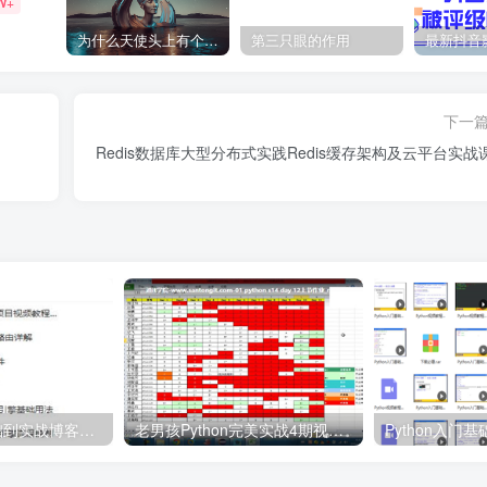
W+
为什么天使头上有个圈？
第三只眼的作用
下一
Redis数据库大型分布式实践Redis缓存架构及云平台实战
Laravel5.2从基础到实战博客项目开发
老男孩Python完美实战4期视频教程 28周Python视频教程
Python入门