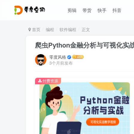
剪辑
带货
快手
抖音
首页
编程
软件编程
正文
爬虫Python金融分析与可视化实战
零度风格
3个月前发布
付费资源