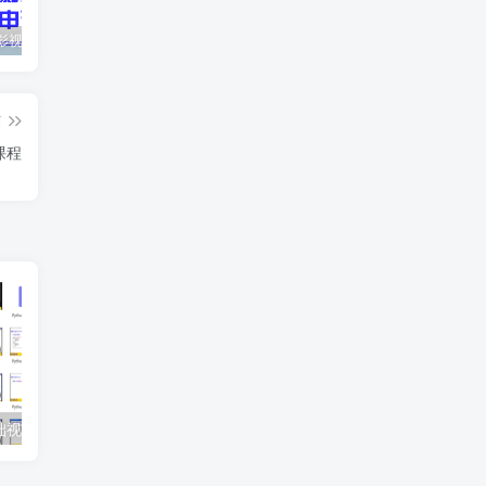
最新抖音影视号被评级申诉方法视频教程
惊天动地EP8_2021_VBOX双虚拟机单机版 win10可玩
孙悟空、猪悟能和沙悟净的真实身份
篇
课程
基础视频教程
Kotlin零基础入门到进阶实战视频教程