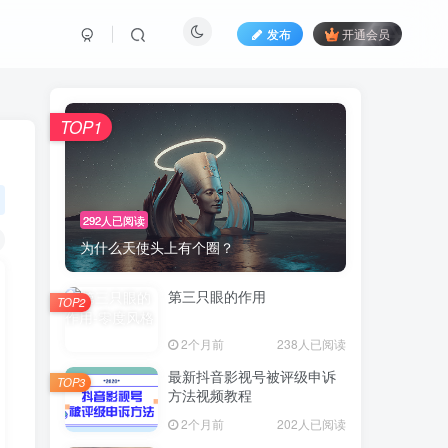
发布
开通会员
TOP1
292人已阅读
为什么天使头上有个圈？
第三只眼的作用
TOP2
2个月前
238人已阅读
最新抖音影视号被评级申诉
TOP3
方法视频教程
2个月前
202人已阅读