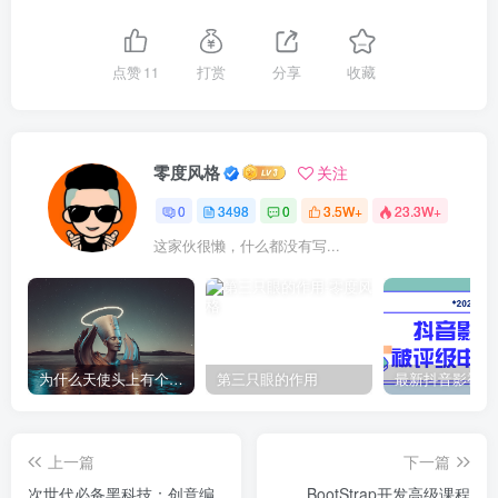
点赞
11
打赏
分享
收藏
零度风格
关注
0
3498
0
3.5W+
23.3W+
这家伙很懒，什么都没有写...
为什么天使头上有个圈？
第三只眼的作用
上一篇
下一篇
次世代必备黑科技：创意编
BootStrap开发高级课程