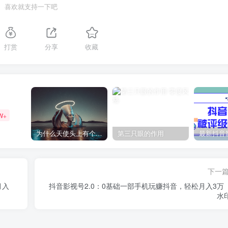
喜欢就支持一下吧
打赏
分享
收藏
W+
为什么天使头上有个圈？
第三只眼的作用
下一
月入
抖音影视号2.0：0基础一部手机玩赚抖音，轻松月入3万
水