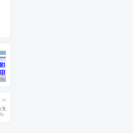
最新抖音影视号被评级申诉方法视频教程
惊天动地EP8_2021_VBOX双虚拟机单机版 win10可玩
孙悟空、猪悟能和沙悟净的真实身份
篇
（无
印）