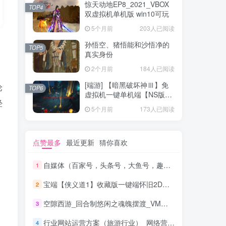
惊天动地EP8_2021_VBOX
TOP4
双虚拟机单机版 win10可玩
5个月前
203人已阅读
孙悟空、猪悟能和沙悟净的
TOP5
真实身份
2个月前
184人已阅读
[端游] 【暗黑破坏神Ⅲ】免
论
TOP6
虚拟机一键单机端【NS版
经
+PC版】
5个月前
173人已阅读
点赞最多
最近更新
猜你喜欢
自媒体（百家号，头条号，大鱼号，趣头条）从0到1，新手号到收益，批量玩法！
1
宝端【侠义道1】收藏版一键端怀旧2D武侠PC电脑单机游戏 局域网联机
2
空隙西游_回合制悠闲之魂魄摆渡_VM镜像一键端+Linux进修手工端
3
行业网站运营方案（旅游行业）_网络营销教程
4