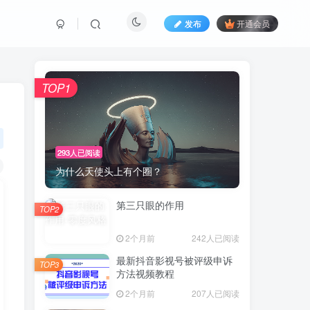
发布
开通会员
TOP1
293人已阅读
为什么天使头上有个圈？
第三只眼的作用
TOP2
2个月前
242人已阅读
最新抖音影视号被评级申诉
TOP3
方法视频教程
2个月前
207人已阅读