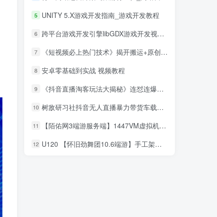
UNITY 5.X游戏开发指南_游戏开发教程
5
跨平台游戏开发引擎libGDX游戏开发视频_游戏开发教程
6
《短视频必上热门技术》揭开搬运+原创视频的爆品技巧，发一个热一个
7
安卓零基础到实战 视频教程
8
《抖音直播淘客玩法大揭秘》连怼连爆，高权重起号，圈内人必看
9
树敌‮习研‬社抖音无人直播暴力带货车载U盘必出单，单号单日产出300纯利润
10
【陌佑网3端游服务端】1447VM虚拟机镜像160级封神装14职业类型仙界全幅本单机游戏一键安装客户端
11
U120 【怀旧劲舞团10.6端游】手工架设怀旧劲舞团服务端带外网搭建教程[内附安装说明]
12