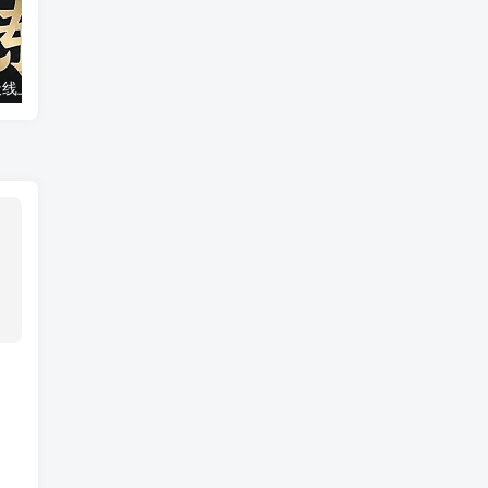
野鹿传媒《 7天线上服装直播训练营》打造爆款日出万单
玩快手短视频知识付费，毫无技术可言短视频制作，不用真人出镜躺着赚钱