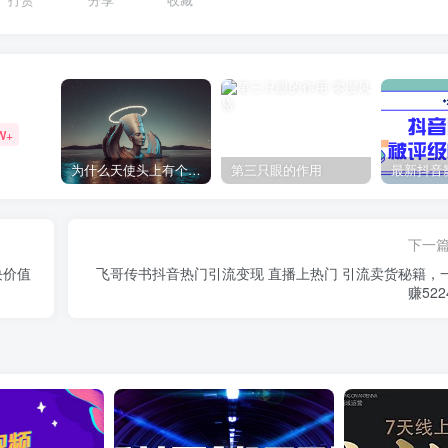
打赏
分享
收藏
W+
为什么天使头上有个圈？
第三只眼的作用
下一
块价值
飞哥传书抖音热门引流变现 直播上热门 引流卖货秘籍，
赚522