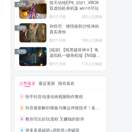
惊天动地EP8_2021_VBOX
TOP4
双虚拟机单机版 win10可玩
5个月前
202人已阅读
孙悟空、猪悟能和沙悟净的
TOP5
真实身份
2个月前
183人已阅读
[端游] 【暗黑破坏神Ⅲ】免
TOP6
虚拟机一键单机端【NS版
+PC版】
5个月前
173人已阅读
点赞最多
最近更新
猜你喜欢
快手抖音动漫动画视频制作教程
1
抖音最新解封模板与搬运评级技术！各种解封模板话术都有！
2
教你写出好玩涨粉 又赚钱的影评
3
拼多多基础班+进阶班+突破班
4