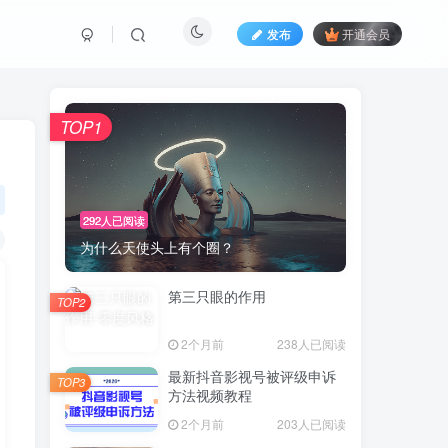
发布
开通会员
TOP1
292人已阅读
为什么天使头上有个圈？
第三只眼的作用
TOP2
2个月前
238人已阅读
最新抖音影视号被评级申诉
TOP3
方法视频教程
2个月前
203人已阅读