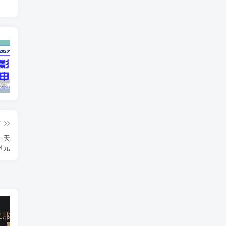
最新抖音影视号被评级申诉方法视频教程
惊天动地EP8_2021_VBOX双虚拟机单机版 win10可玩
孙悟空、猪悟能和沙悟净的真实身份
篇
一天
4元