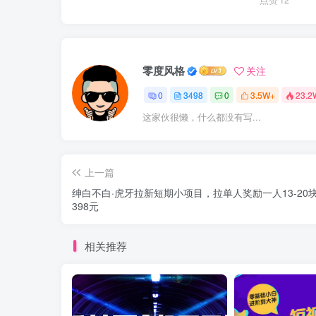
点赞
12
零度风格
关注
0
3498
0
3.5W+
23.2
这家伙很懒，什么都没有写...
上一篇
绅白不白·虎牙拉新短期小项目，拉单人奖励一人13-20
398元
相关推荐