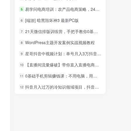
易学问电商培训：农产品电商策略，24小时淘宝网店赚钱速成班（共10节）_电商运营教程
5
[端游] 暗黑毁坏神3 最新PC版
6
21天微信排版训练营，手把手教你0基础也能学会（视频课程）
7
WordPress主题开发案例实战视频教程
8
星哥抖音中视频计划：单号月入3万抖音中视频项目，百分百的风口项目
9
【直播间流量爆破】带你直入直播电商带货核心真相，破除盈利瓶颈
10
0基础手机剪辑赚钱课：不用电脑，用手机剪辑抖音教程
11
抖音月入过万的冷知识领域项目，抖音赚钱方式大解析，不适宜公开解决方案
12