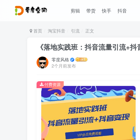
剪辑
带货
快手
抖音
首页
淘宝抖音
引流
正文
《落地实践班：抖音流量引流+抖
零度风格
2个月前发布
付费资源