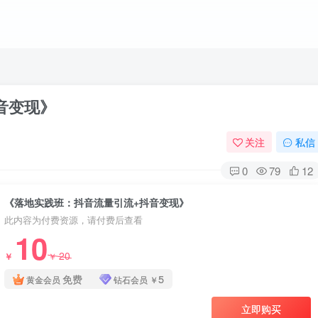
音变现》
关注
私信
0
79
12
《落地实践班：抖音流量引流+抖音变现》
此内容为付费资源，请付费后查看
10
20
￥
￥
免费
5
黄金会员
钻石会员
￥
立即购买