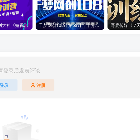
零基础小白进阶到大神《短视频魔力特训营》定位-运营-引流-变现
千梦网创108计第59计：十分钟精通抖音作品封面组合教学
请登录后发表评论
登录
注册