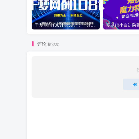
千梦网创108计第59计：十分钟精通抖音作品封面组合教学
评论
抢沙发