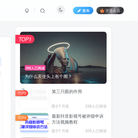
发布
开通会员
TOP1
292人已阅读
为什么天使头上有个圈？
第三只眼的作用
TOP2
2个月前
238人已阅读
最新抖音影视号被评级申诉
TOP3
方法视频教程
2个月前
205人已阅读