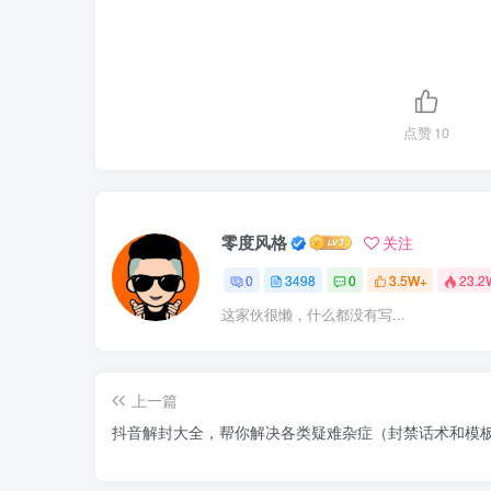
点赞
10
零度风格
关注
0
3498
0
3.5W+
23.2
这家伙很懒，什么都没有写...
上一篇
抖音解封大全，帮你解决各类疑难杂症（封禁话术和模