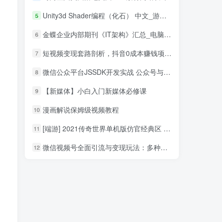
Unity3d Shader编程（化石） 中文_游戏开发教程
5
金蝶企业内部期刊《IT架构》汇总_电脑办公教程
6
短视频变现套路剖析，抖音0成本赚钱项目玩法，日入500+独家揭秘（共2节视频）
7
微信公众平台JSSDK开发实战 公众号与HTML5混合模式揭秘_新媒体运营教程
8
【新媒体】小白入门新媒体必修课
9
漫画解说保姆级视频教程
10
[端游] 2021传奇世界单机版仿官经典区 单机PC传世 可单机局域网
11
微信视频号全面引流与变现玩法：多种盈利模式月入过万
12