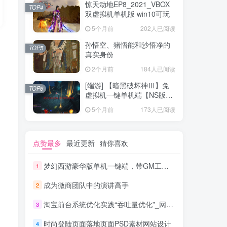
惊天动地EP8_2021_VBOX
TOP4
双虚拟机单机版 win10可玩
5个月前
202人已阅读
孙悟空、猪悟能和沙悟净的
TOP5
真实身份
2个月前
184人已阅读
[端游] 【暗黑破坏神Ⅲ】免
TOP6
虚拟机一键单机端【NS版
+PC版】
5个月前
173人已阅读
点赞最多
最近更新
猜你喜欢
梦幻西游豪华版单机一键端，带GM工具，玩法丰富，功能齐全
1
成为微商团队中的演讲高手
2
淘宝前台系统优化实践“吞吐量优化”_网络营销教程
3
时尚登陆页面落地页面PSD素材网站设计
4