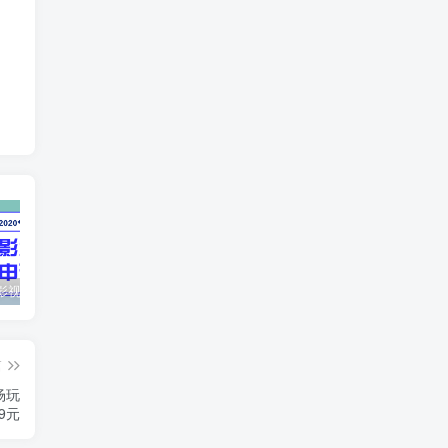
最新抖音影视号被评级申诉方法视频教程
惊天动地EP8_2021_VBOX双虚拟机单机版 win10可玩
孙悟空、猪悟能和沙悟净的真实身份
篇
场玩
9元