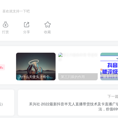
喜欢就支持一下吧
打赏
分享
收藏
W+
为什么天使头上有个圈？
第三只眼的作用
下一
板）
禾兴社·2022最新抖音半无人直播带货技术及卡直播广
法，价值69