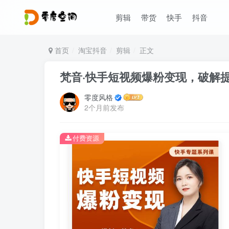
剪辑
带货
快手
抖音
首页
淘宝抖音
剪辑
正文
梵音·快手短视频爆粉变现，破解
零度风格
2个月前发布
付费资源