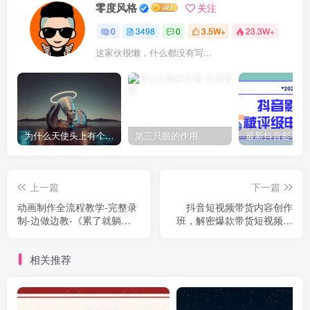
零度风格
关注
0
3498
0
3.5W+
23.3W+
这家伙很懒，什么都没有写...
为什么天使头上有个圈？
第三只眼的作用
上一篇
下一篇
动画制作全流程教学-完整录
抖音短视频带货内容创作
制-边做边教-《累了就躺一
班，解密爆款带货短视频的
会儿》
创作公式
相关推荐