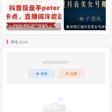
抖音操盘手Peter：直播卡点、直播间冷启动分享
教你
评论
抢沙发
请登录后发表评论
登录
注册