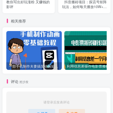
教你写出好玩涨粉 又赚钱的
抖音搬砖项目：探店号矩阵
影评
玩法，如何每天播放10W+出
100单 盈利2000块
相关推荐
一部手机制作夫妻搞笑动画短视频教程，零基础也能快速上手
利
评论
抢沙发
请登录后发表评论