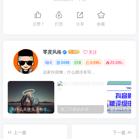
点赞
7
打赏
分享
收藏
零度风格
关注
0
3498
0
3.5W+
23.3W+
这家伙很懒，什么都没有写...
为什么天使头上有个圈？
第三只眼的作用
上一篇
下一篇