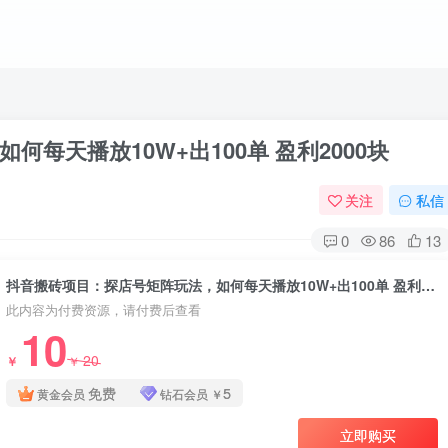
每天播放10W+出100单 盈利2000块
关注
私信
0
86
13
抖音搬砖项目：探店号矩阵玩法，如何每天播放10W+出100单 盈利2000块
此内容为付费资源，请付费后查看
10
20
￥
￥
免费
5
黄金会员
钻石会员
￥
立即购买