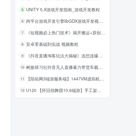
UNITY 5.X游戏开发指南_游戏开发教程
5
跨平台游戏开发引擎libGDX游戏开发视频_游戏开发教程
6
《短视频必上热门技术》揭开搬运+原创视频的爆品技巧，发一个热一个
7
安卓零基础到实战 视频教程
8
《抖音直播淘客玩法大揭秘》连怼连爆，高权重起号，圈内人必看
9
树敌‮习研‬社抖音无人直播暴力带货车载U盘必出单，单号单日产出300纯利润
10
砖
【陌佑网3端游服务端】1447VM虚拟机镜像160级封神装14职业类型仙界全幅本单机游戏一键安装客户端
11
U120 【怀旧劲舞团10.6端游】手工架设怀旧劲舞团服务端带外网搭建教程[内附安装说明]
12
不