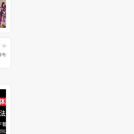
惊天动地EP8_2021_VBOX双虚拟机单机版 win10可玩
最新抖音影视号被评级申诉方法视频教程
孙悟空、猪悟能和沙悟净的真实身份
篇
养号
能玩法
千梦网创108计第77计：音乐解析流量变现站2.0（附最新源码）