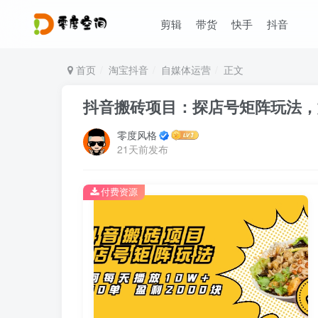
剪辑
带货
快手
抖音
首页
淘宝抖音
自媒体运营
正文
抖音搬砖项目：探店号矩阵玩法，如何
零度风格
21天前发布
付费资源