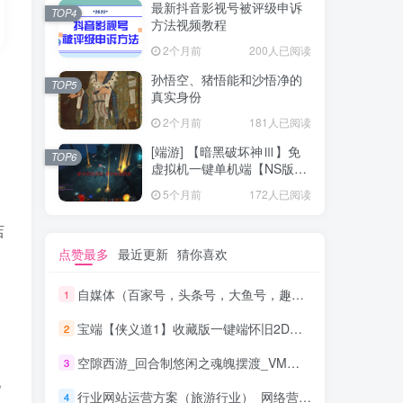
最新抖音影视号被评级申诉
TOP4
方法视频教程
2个月前
200人已阅读
孙悟空、猪悟能和沙悟净的
TOP5
真实身份
2个月前
181人已阅读
[端游] 【暗黑破坏神Ⅲ】免
TOP6
虚拟机一键单机端【NS版
+PC版】
5个月前
172人已阅读
店
点赞最多
最近更新
猜你喜欢
自媒体（百家号，头条号，大鱼号，趣头条）从0到1，新手号到收益，批量玩法！
1
宝端【侠义道1】收藏版一键端怀旧2D武侠PC电脑单机游戏 局域网联机
2
空隙西游_回合制悠闲之魂魄摆渡_VM镜像一键端+Linux进修手工端
3
化
行业网站运营方案（旅游行业）_网络营销教程
4