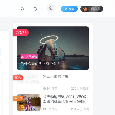
发布
开通会员
TOP1
291人已阅读
为什么天使头上有个圈？
第三只眼的作用
TOP2
2个月前
236人已阅读
惊天动地EP8_2021_VBOX
TOP3
双虚拟机单机版 win10可玩
5个月前
201人已阅读