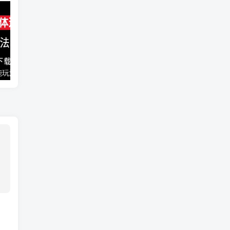
能玩法
千梦网创108计第77计：音乐解析流量变现站2.0（附最新源码）