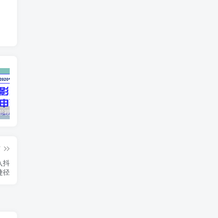
最新抖音影视号被评级申诉方法视频教程
惊天动地EP8_2021_VBOX双虚拟机单机版 win10可玩
孙悟空、猪悟能和沙悟净的真实身份
篇
入抖
捷径