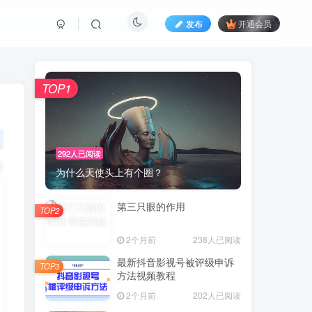
发布
开通会员
TOP1
292人已阅读
为什么天使头上有个圈？
第三只眼的作用
TOP2
2个月前
238人已阅读
最新抖音影视号被评级申诉
TOP3
方法视频教程
2个月前
202人已阅读