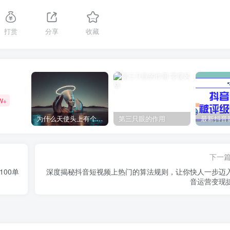
打赏
分享
收藏
W+
为什么天使头上有个圈？
第三只眼的作用
下一
00单
深度揭秘抖音短视频上热门的算法规则，​让你快人一步迈
音运营变现