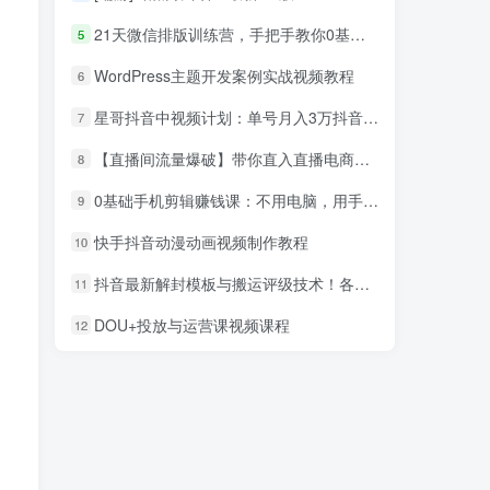
21天微信排版训练营，手把手教你0基础也能学会（视频课程）
5
WordPress主题开发案例实战视频教程
6
星哥抖音中视频计划：单号月入3万抖音中视频项目，百分百的风口项目
7
【直播间流量爆破】带你直入直播电商带货核心真相，破除盈利瓶颈
8
0基础手机剪辑赚钱课：不用电脑，用手机剪辑抖音教程
9
快手抖音动漫动画视频制作教程
10
抖音最新解封模板与搬运评级技术！各种解封模板话术都有！
11
DOU+投放与运营课视频课程
12