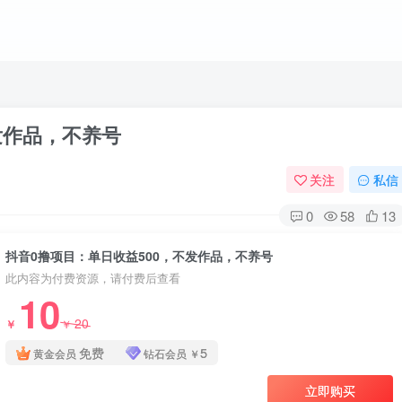
发作品，不养号
关注
私信
0
58
13
抖音0撸项目：单日收益500，不发作品，不养号
此内容为付费资源，请付费后查看
10
20
￥
￥
免费
5
黄金会员
钻石会员
￥
立即购买