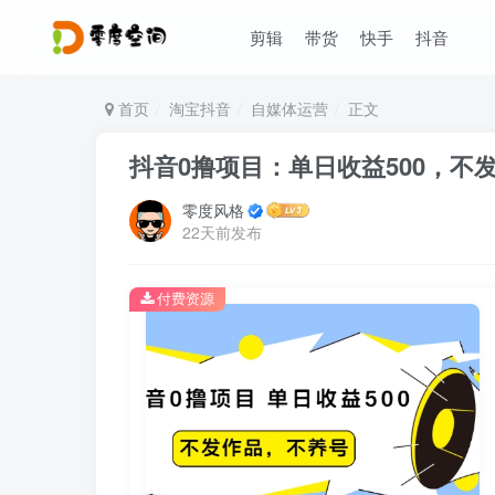
剪辑
带货
快手
抖音
首页
淘宝抖音
自媒体运营
正文
抖音0撸项目：单日收益500，不
零度风格
22天前发布
付费资源