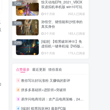
惊天动地EP8_2021_VBOX
TOP4
双虚拟机单机版 win10可玩
5个月前
202人已阅读
或
孙悟空、猪悟能和沙悟净的
TOP5
真实身份
以
2个月前
183人已阅读
。
[端游] 【暗黑破坏神Ⅲ】免
TOP6
虚拟机一键单机端【NS版
+PC版】
5个月前
173人已阅读
点赞最多
最近更新
猜你喜欢
教你写出好玩涨粉 又赚钱的影评
1
为
拼多多基础班+进阶班+突破班
2
易学问电商培训：农产品电商策略，24小时淘宝网店赚钱速成班（共10节）_电商运营教程
3
[端游] 暗黑毁坏神3 最新PC版
4