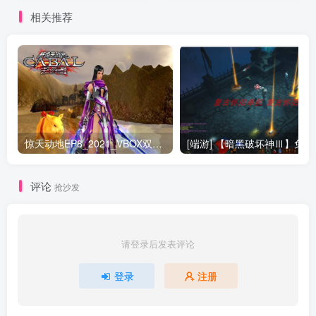
相关推荐
惊天动地EP8_2021_VBOX双虚拟机单机版 win10可玩
[端游] 【
评论
抢沙发
请登录后发表评论
登录
注册