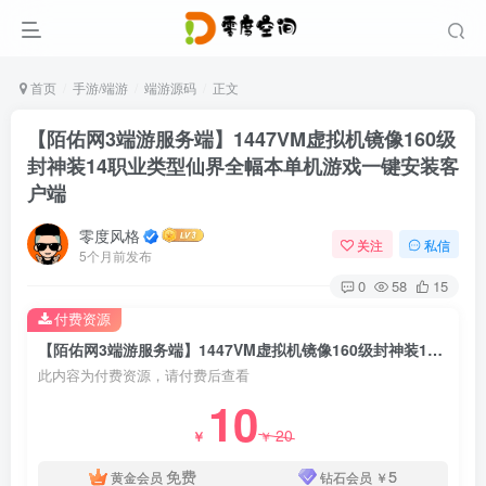
首页
手游/端游
端游源码
正文
【陌佑网3端游服务端】1447VM虚拟机镜像160级
封神装14职业类型仙界全幅本单机游戏一键安装客
户端
零度风格
关注
私信
5个月前发布
0
58
15
付费资源
【陌佑网3端游服务端】1447VM虚拟机镜像160级封神装14职业类型仙界全幅本单机游戏一键安装客户端
此内容为付费资源，请付费后查看
10
20
￥
￥
免费
5
黄金会员
钻石会员
￥