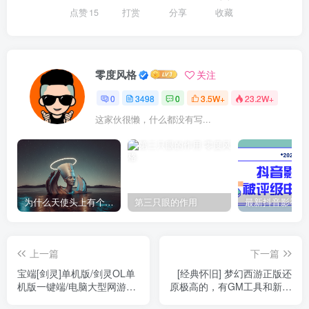
点赞
15
打赏
分享
收藏
零度风格
关注
0
3498
0
3.5W+
23.2W+
这家伙很懒，什么都没有写...
为什么天使头上有个圈？
第三只眼的作用
上一篇
下一篇
宝端[剑灵]单机版/剑灵OL单
[经典怀旧] 梦幻西游正版还
机版一键端/电脑大型网游单
原极高的，有GM工具和新手
机版游戏
攻略+教程文件