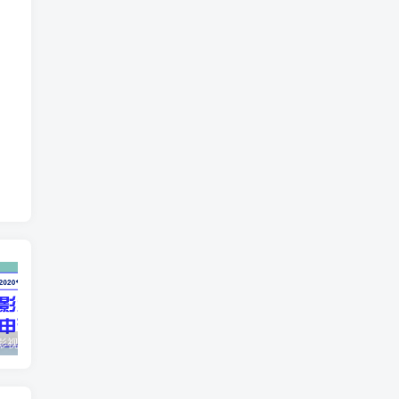
最新抖音影视号被评级申诉方法视频教程
惊天动地EP8_2021_VBOX双虚拟机单机版 win10可玩
孙悟空、猪悟能和沙悟净的真实身份