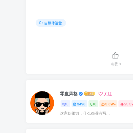
自媒体运营
点赞
8
零度风格
关注
0
3498
0
3.5W+
23.3
这家伙很懒，什么都没有写...