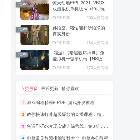
惊天动地EP8_2021_VBOX
TOP4
双虚拟机单机版 win10可玩
5个月前
203人已阅读
孙悟空、猪悟能和沙悟净的
TOP5
真实身份
2个月前
184人已阅读
[端游] 【暗黑破坏神Ⅲ】免
TOP6
虚拟机一键单机端【NS版
+PC版】
5个月前
173人已阅读
点赞最多
最近更新
猜你喜欢
游戏编程精粹6 PDF_游戏开发教程
1
教你快速打造超级爆款的直播课程：精炼干货的4S玩法（视频干货）
2
龟课TikTok变现实战训练营线上第3期，轻松月入10000+
3
电脑常见故障排除资料大全_电脑办公教程
4