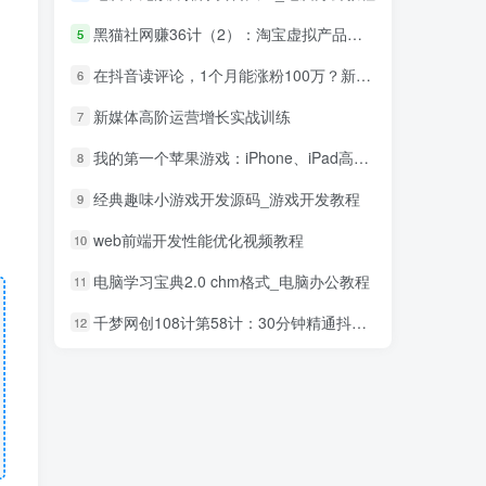
黑猫社网赚36计（2）：淘宝虚拟产品赚钱项目
5
在抖音读评论，1个月能涨粉100万？新的财富密码
6
新媒体高阶运营增长实战训练
7
我的第一个苹果游戏：iPhone、iPad高端3D游戏从创意到App Store全程实录_游戏开发教程
8
经典趣味小游戏开发源码_游戏开发教程
9
web前端开发性能优化视频教程
10
电脑学习宝典2.0 chm格式_电脑办公教程
11
千梦网创108计第58计：30分钟精通抖音60帧超清3D技术
12