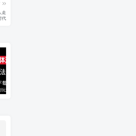
篇
人走
时代
能玩法
千梦网创108计第77计：音乐解析流量变现站2.0（附最新源码）