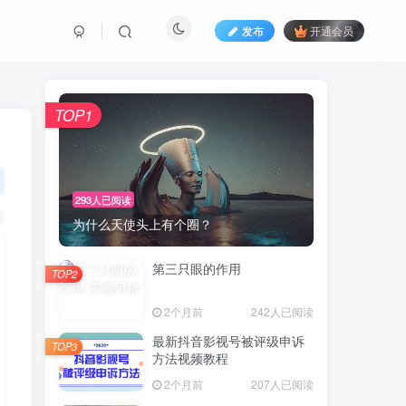
发布
开通会员
TOP1
293人已阅读
为什么天使头上有个圈？
第三只眼的作用
TOP2
2个月前
242人已阅读
最新抖音影视号被评级申诉
TOP3
方法视频教程
2个月前
207人已阅读