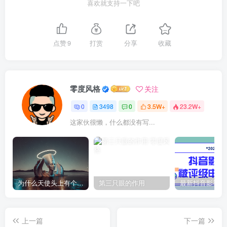
喜欢就支持一下吧
点赞
9
打赏
分享
收藏
零度风格
关注
0
3498
0
3.5W+
23.2W+
这家伙很懒，什么都没有写...
为什么天使头上有个圈？
第三只眼的作用
上一篇
下一篇