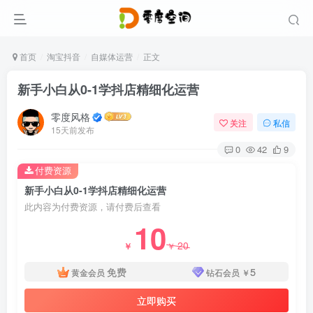
首页
淘宝抖音
自媒体运营
正文
新手小白从0-1学抖店精细化运营
零度风格
关注
私信
15天前发布
0
42
9
付费资源
新手小白从0-1学抖店精细化运营
此内容为付费资源，请付费后查看
10
20
￥
￥
免费
5
黄金会员
钻石会员
￥
立即购买