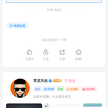
THE END
电商运营
喜欢就支持一下吧
点赞
5
打赏
分享
收藏
零度风格
关注
0
3498
0
3.5W+
23.3W+
这家伙很懒，什么都没有写...