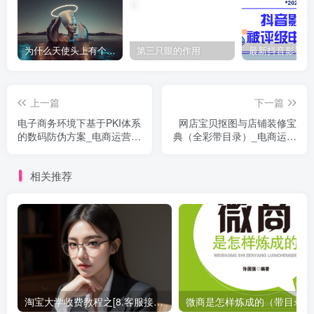
为什么天使头上有个圈？
第三只眼的作用
上一篇
下一篇
电子商务环境下基于PKI体系
网店宝贝抠图与店铺装修宝
的数码防伪方案_电商运营教
典（全彩带目录）_电商运营
程
教程
相关推荐
淘宝大学收费教程之[8.客服接待技巧]_电商运营教程
微