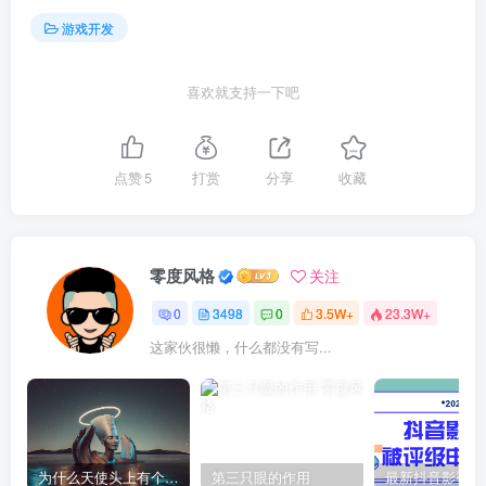
游戏开发
喜欢就支持一下吧
点赞
5
打赏
分享
收藏
零度风格
关注
0
3498
0
3.5W+
23.3W+
这家伙很懒，什么都没有写...
为什么天使头上有个圈？
第三只眼的作用