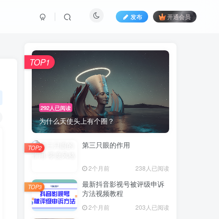
发布
开通会员
TOP1
292人已阅读
为什么天使头上有个圈？
第三只眼的作用
TOP2
2个月前
238人已阅读
最新抖音影视号被评级申诉
TOP3
方法视频教程
2个月前
203人已阅读