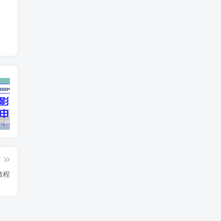
最新抖音影视号被评级申诉方法视频教程
惊天动地EP8_2021_VBOX双虚拟机单机版 win10可玩
孙悟空、猪悟能和沙悟净的真实身份
篇
教程