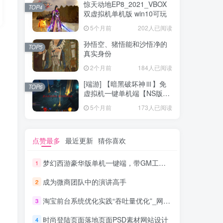
惊天动地EP8_2021_VBOX
TOP4
双虚拟机单机版 win10可玩
5个月前
202人已阅读
孙悟空、猪悟能和沙悟净的
TOP5
真实身份
2个月前
184人已阅读
[端游] 【暗黑破坏神Ⅲ】免
TOP6
虚拟机一键单机端【NS版
+PC版】
5个月前
173人已阅读
点赞最多
最近更新
猜你喜欢
梦幻西游豪华版单机一键端，带GM工具，玩法丰富，功能齐全
1
成为微商团队中的演讲高手
2
淘宝前台系统优化实践“吞吐量优化”_网络营销教程
3
时尚登陆页面落地页面PSD素材网站设计
4