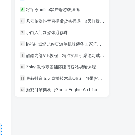
将军令online客户端游戏源码
5
风云传媒抖音直播带货实操课：3天打爆直播间7天稳定自然流玩法
6
小白入门新媒体必修课
7
[端游] 烈焰龙族页游单机版装备国家阵营系统V30一键端+GM工具
8
酷酷内部VIP教程：精准流量引爆绝对成交术–淘客日赚1万培训教程（后续教程）_网赚教程
9
Zblog教你零基础搭建博客站视频课程
10
最新抖音无人直播技术非OBS，可带货，可引流，可刷礼物（附全套软件）
11
游戏引擎架构（Game Engine Architecture） 中文pdf_游戏开发教程
12