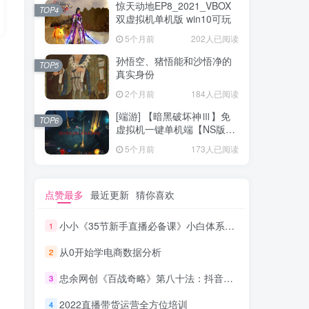
惊天动地EP8_2021_VBOX
TOP4
双虚拟机单机版 win10可玩
5个月前
202人已阅读
孙悟空、猪悟能和沙悟净的
TOP5
真实身份
2个月前
184人已阅读
[端游] 【暗黑破坏神Ⅲ】免
TOP6
虚拟机一键单机端【NS版
+PC版】
5个月前
173人已阅读
点赞最多
最近更新
猜你喜欢
小小《35节新手直播必备课》小白体系化的直播方法
1
从0开始学电商数据分析
2
忠余网创《百战奇略》第八十法：抖音暴利赚钱项目，一单利润过千
3
2022直播带货运营全方位培训
4