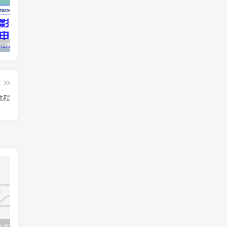
最新抖音影视号被评级申诉方法视频教程
惊天动地EP8_2021_VBOX双虚拟机单机版 win10可玩
孙悟空、猪悟能和沙悟净的真实身份
篇
教程
基础视频教程
Kotlin零基础入门到进阶实战视频教程