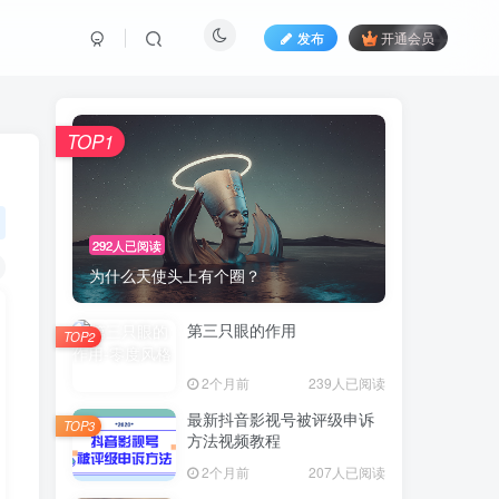
发布
开通会员
TOP1
292人已阅读
为什么天使头上有个圈？
第三只眼的作用
TOP2
2个月前
239人已阅读
最新抖音影视号被评级申诉
TOP3
方法视频教程
2个月前
207人已阅读