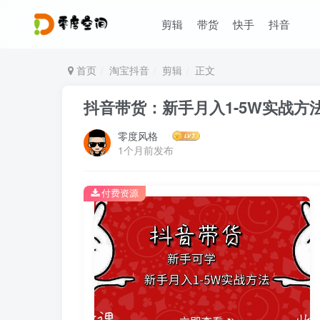
剪辑
带货
快手
抖音
首页
淘宝抖音
剪辑
正文
抖音带货：新手月入1-5W实战方
零度风格
1个月前发布
付费资源