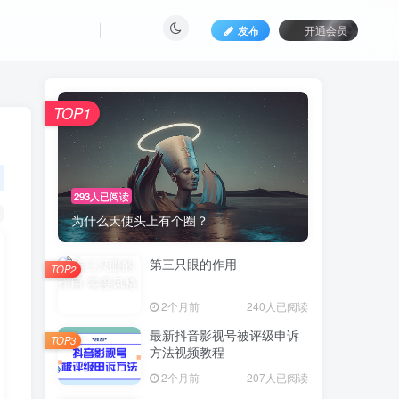
发布
开通会员
TOP1
293人已阅读
为什么天使头上有个圈？
第三只眼的作用
TOP2
2个月前
240人已阅读
最新抖音影视号被评级申诉
TOP3
方法视频教程
2个月前
207人已阅读