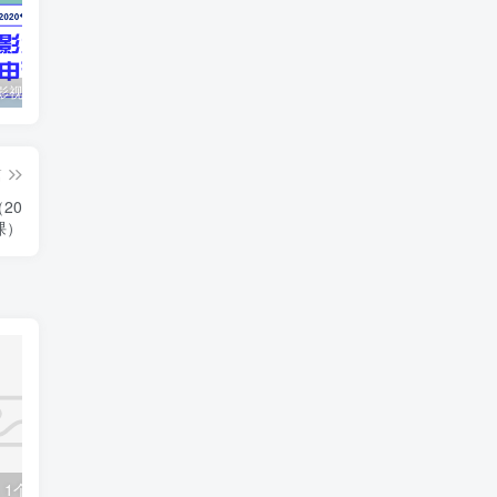
最新抖音影视号被评级申诉方法视频教程
惊天动地EP8_2021_VBOX双虚拟机单机版 win10可玩
孙悟空、猪悟能和沙悟净的真实身份
篇
20
课）
在抖音读评论，1个月能涨粉100万？新的财富密码
抖音美食短视频创造者学员必备剪辑视频基础课