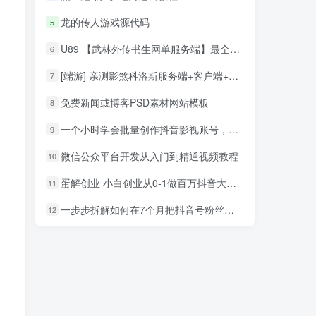
龙的传人游戏源代码
5
U89 【武林外传书生网单服务端】最全端带本副本全补丁带任务与NPC+商城编辑器游戏客户端源码
6
[端游] 亲测影煞科洛斯服务端+客户端+GM添加工具+修改工具
7
免费新闻或博客PSD素材网站模板
8
一个小时学会批量创作抖音影视账号，影视账号创作解析（附搬运模板）
9
微信公众平台开发从入门到精通视频教程
10
蛋解创业 小白创业从0-1做百万抖音大号 全套实战课
11
一步步拆解如何在7个月把抖音号粉丝做到1000万
12