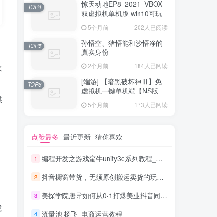
惊天动地EP8_2021_VBOX
TOP4
双虚拟机单机版 win10可玩
5个月前
202人已阅读
孙悟空、猪悟能和沙悟净的
TOP5
真实身份
2个月前
184人已阅读
水
[端游] 【暗黑破坏神Ⅲ】免
TOP6
虚拟机一键单机端【NS版
媒
+PC版】
5个月前
173人已阅读
点赞最多
最近更新
猜你喜欢
编程开发之游戏蛮牛unity3d系列教程_游戏开发教程
1
抖音橱窗带货，无须原创搬运卖货的玩法实现躺赚 单号月入1000-2000元
2
美探学院唐导如何从0-1打爆美业抖音同城号变现千万
3
我
流量池 杨飞_电商运营教程
4