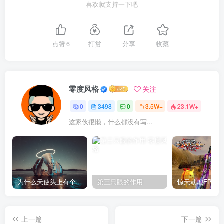
喜欢就支持一下吧
点赞
6
打赏
分享
收藏
零度风格
关注
0
3498
0
3.5W+
23.1W+
这家伙很懒，什么都没有写...
为什么天使头上有个圈？
第三只眼的作用
上一篇
下一篇