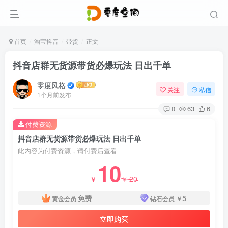
首页
淘宝抖音
带货
正文
抖音店群无货源带货必爆玩法 日出千单
零度风格
关注
私信
1个月前发布
0
63
6
付费资源
抖音店群无货源带货必爆玩法 日出千单
此内容为付费资源，请付费后查看
10
20
￥
￥
免费
5
黄金会员
钻石会员
￥
立即购买