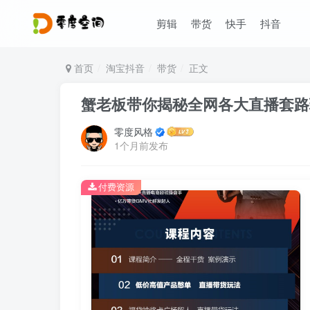
剪辑
带货
快手
抖音
首页
淘宝抖音
带货
正文
蟹老板带你揭秘全网各大直播套路
零度风格
1个月前发布
付费资源