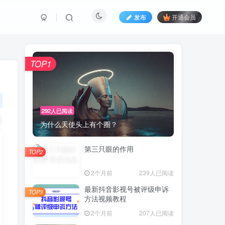
发布
开通会员
TOP1
292人已阅读
为什么天使头上有个圈？
第三只眼的作用
TOP2
2个月前
239人已阅读
最新抖音影视号被评级申诉
TOP3
方法视频教程
2个月前
207人已阅读