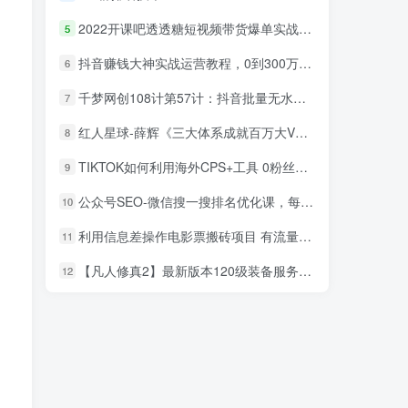
2022开课吧透透糖短视频带货爆单实战营，一部手机就能快速稳定变现！
5
抖音赚钱大神实战运营教程，0到300万实操全流程教学，抖音独家变现模式
6
千梦网创108计第57计：抖音批量无水印解析消重技术，十分钟搬运1000+
7
红人星球-薛辉《三大体系成就百万大V》7天线上直播课程
8
TIKTOK如何利用海外CPS+工具 0粉丝轻松变现月入过万
9
公众号SEO-微信搜一搜排名优化课，每日被动精准引流上百
10
利用信息差操作电影票搬砖项目 有流量即可轻松月赚1W+
11
【凡人修真2】最新版本120级装备服务器端自带GM工具可发送任何物品网页游戏客户端源码
12