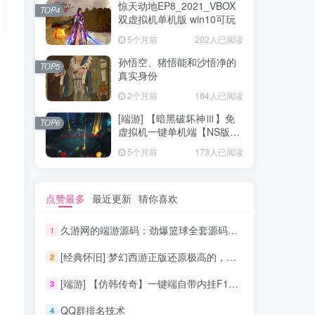
惊天动地EP8_2021_VBOX
TOP4
双虚拟机单机版 win10可玩
5个月前
202人已阅读
孙悟空、猪悟能和沙悟净的
TOP5
真实身份
2个月前
184人已阅读
[端游] 【暗黑破坏神Ⅲ】免
TOP6
虚拟机一键单机端【NS版
+PC版】
5个月前
173人已阅读
点赞最多
最近更新
猜你喜欢
久游网的端游源码：劲爆篮球全套源码资源
1
[经典怀旧] 梦幻西游正版还原极高的，有GM工具和新手攻略+教程文件
2
[端游] 【仿韩传奇】一键端自带内挂F12，武器精练、装备觉醒升华
3
QQ群排名技术
4