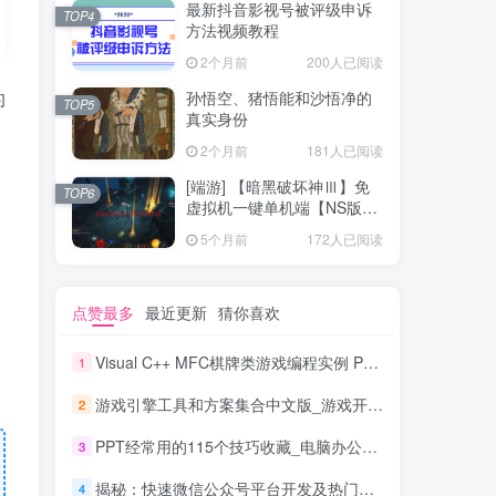
最新抖音影视号被评级申诉
TOP4
方法视频教程
2个月前
200人已阅读
的
孙悟空、猪悟能和沙悟净的
TOP5
真实身份
2个月前
181人已阅读
[端游] 【暗黑破坏神Ⅲ】免
TOP6
虚拟机一键单机端【NS版
+PC版】
5个月前
172人已阅读
点赞最多
最近更新
猜你喜欢
Visual C++ MFC棋牌类游戏编程实例 PDF_游戏开发教程
1
游戏引擎工具和方案集合中文版_游戏开发教程
2
PPT经常用的115个技巧收藏_电脑办公教程
3
揭秘：快速微信公众号平台开发及热门功能详解_新媒体运营教程
4