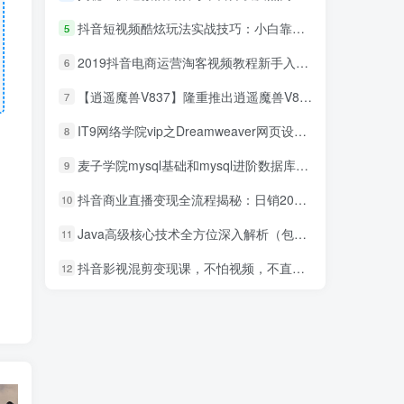
抖音短视频酷炫玩法实战技巧：小白靠搬运也能月入1万到10万(6节视频)
5
2019抖音电商运营淘客视频教程新手入门抖商营销教程卖货引流技巧_电商运营教程
6
【逍遥魔兽V837】隆重推出逍遥魔兽V837！带全新一键端工具
7
IT9网络学院vip之Dreamweaver网页设计（打包）无水印_UI设计教程
8
麦子学院mysql基础和mysql进阶数据库视频教程
9
抖音商业直播变现全流程揭秘：日销20000单20天创收688万（含无人直播教程）
10
Java高级核心技术全方位深入解析（包含项目实战+就业指导）视频教程
11
抖音影视混剪变现课，不怕视频，不直播，不卖货，月入3W的变现方式（附素材
12