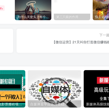
W+
为什么天使头上有个圈？
第三只眼的作用
下一
【微信运营】21天叫你打造微信赚钱
利用信息差操作电影票搬砖项目 有流量即可轻松月赚1W+
自媒体全平台运营基础
新媒体高级技