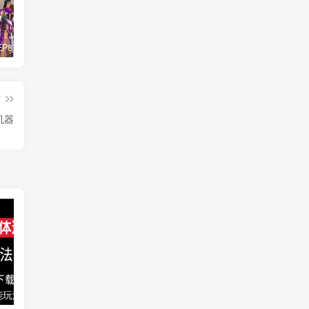
惊天动地EP8_2021_VBOX双虚拟机单机版 win10可玩
最新抖音影视号被评级申诉方法视频教程
孙悟空、猪悟能和沙悟净的真实身份
篇
机器
能玩法
千梦网创108计第77计：音乐解析流量变现站2.0（附最新源码）