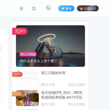
发布
开通会员
TOP1
291人已阅读
为什么天使头上有个圈？
第三只眼的作用
TOP2
2个月前
235人已阅读
惊天动地EP8_2021_VBOX
TOP3
双虚拟机单机版 win10可玩
5个月前
201人已阅读