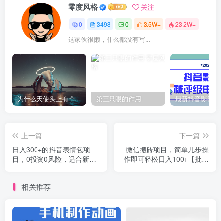
零度风格
关注
0
3498
0
3.5W+
23.2W+
这家伙很懒，什么都没有写...
为什么天使头上有个圈？
第三只眼的作用
上一篇
下一篇
日入300+的抖音表情包项
微信搬砖项目，简单几步操
目，0投资0风险，适合新手
作即可轻松日入100+【批量
操作
操作赚更多】
相关推荐