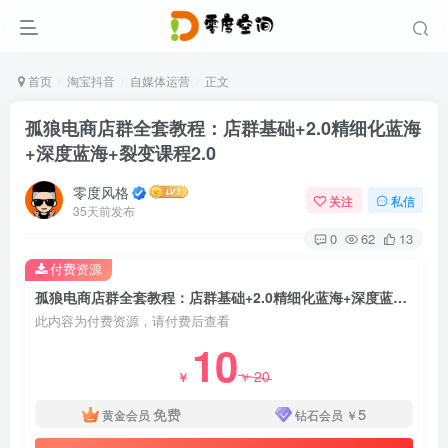
首页
淘宝抖音
自媒体运营
正文
孤狼电商店群全套教程：店群基础+2.0精细化蓝海
+深度蓝海+裂变课程2.0
零度风格
关注
私信
35天前发布
0
62
13
付费资源
孤狼电商店群全套教程：店群基础+2.0精细化蓝海+深度蓝海+裂变课程2.0
此内容为付费资源，请付费后查看
10
20
￥
￥
免费
5
黄金会员
钻石会员
￥