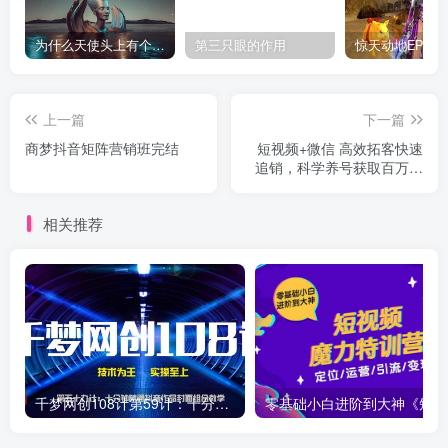
为什么天使头上有个圈？
第三只眼的作用
上一篇
下一篇
商梦抖音矩阵营销班完结
短视频+微信 高效拓客快速
追销，科学养号获取百万播
放量轻松变现（无水印）
相关推荐
千梦网创108计第59计：十分钟精通抖音作品封面组合教学
零基