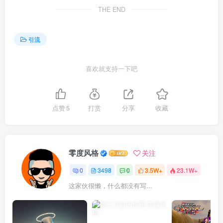
THE END
引流
喜欢就支持一下吧
点赞
5
打赏
分享
收藏
零度风格
关注
0
3498
0
3.5W+
23.1W+
这家伙很懒，什么都没有写...