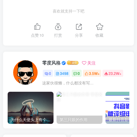
喜欢就支持一下吧
点赞
10
打赏
分享
收藏
零度风格
关注
0
3498
0
3.5W+
23.2W+
这家伙很懒，什么都没有写...
为什么天使头上有个圈？
第三只眼的作用