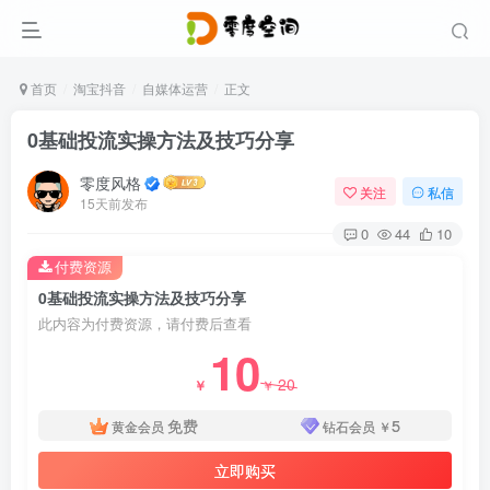
首页
淘宝抖音
自媒体运营
正文
0基础投流实操方法及技巧分享
零度风格
关注
私信
15天前发布
0
44
10
付费资源
0基础投流实操方法及技巧分享
此内容为付费资源，请付费后查看
10
20
￥
￥
免费
5
黄金会员
钻石会员
￥
立即购买