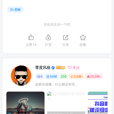
剪辑
喜欢就支持一下吧
点赞
14
打赏
分享
收藏
零度风格
关注
0
3498
0
3.5W+
23.2W+
这家伙很懒，什么都没有写...