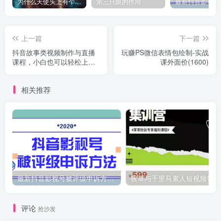
为什么天使头上有个圈？
第三只眼的作用
上一篇
下一篇
抖音故事类视频制作与直播
玩赚PS微信表情包绘制-实战
课程，小白也可以轻松上手
课外面价(1600)
（附软件）
相关推荐
最新抖音影视号被评级申诉方法视频教程
夜
评论
抢沙发